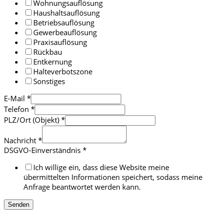
Wohnungsauflösung
Haushaltsauflösung
Betriebsauflösung
Gewerbeauflösung
Praxisauflösung
Rückbau
Entkernung
Halteverbotszone
Sonstiges
E-Mail
*
Telefon
*
PLZ/Ort (Objekt)
*
Nachricht
*
DSGVO-Einverständnis
*
Ich willige ein, dass diese Website meine
übermittelten Informationen speichert, sodass meine
Anfrage beantwortet werden kann.
Senden