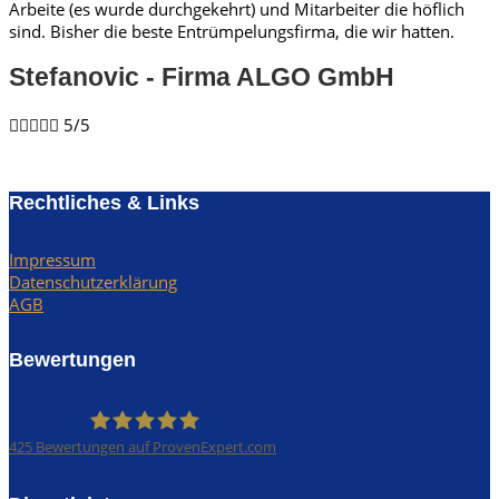
Arbeite (es wurde durchgekehrt) und Mitarbeiter die höflich
sind. Bisher die beste Entrümpelungsfirma, die wir hatten.
Stefanovic - Firma ALGO GmbH​





5/5
Rechtliches & Links
Impressum
Datenschutzerklärung
AGB
Bewertungen
425
Bewertungen auf ProvenExpert.com
Rümpel Profis