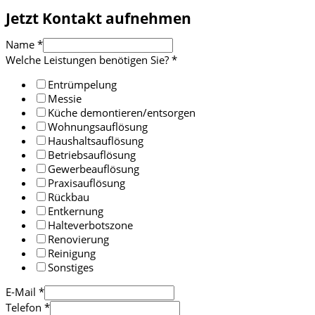
Jetzt Kontakt aufnehmen
Name
*
Welche Leistungen benötigen Sie?
*
Entrümpelung
Messie
Küche demontieren/entsorgen
Wohnungsauflösung
Haushaltsauflösung
Betriebsauflösung
Gewerbeauflösung
Praxisauflösung
Rückbau
Entkernung
Halteverbotszone
Renovierung
Reinigung
Sonstiges
E-Mail
*
Telefon
*