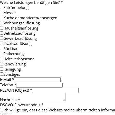
Welche Leistungen benötigen Sie?
*
Entrümpelung
Messie
Küche demontieren/entsorgen
Wohnungsauflösung
Haushaltsauflösung
Betriebsauflösung
Gewerbeauflösung
Praxisauflösung
Rückbau
Entkernung
Halteverbotszone
Renovierung
Reinigung
Sonstiges
E-Mail
*
Telefon
*
PLZ/Ort (Objekt)
*
Nachricht
*
DSGVO-Einverständnis
*
Ich willige ein, dass diese Website meine übermittelten Infor