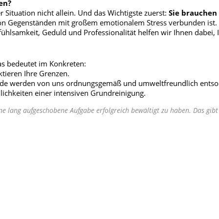
en?
 Situation nicht allein. Und das Wichtigste zuerst:
Sie brauchen 
von Gegenständen mit großem emotionalem Stress verbunden ist.
infühlsamkeit, Geduld und Professionalität helfen wir Ihnen dabei, 
as bedeutet im Konkreten:
tieren Ihre Grenzen.
de werden von uns ordnungsgemäß und umweltfreundlich entsor
ichkeiten einer intensiven Grundreinigung.
ine lang aufgeschobene Aufgabe erfolgreich bewältigt zu haben. Das gibt 