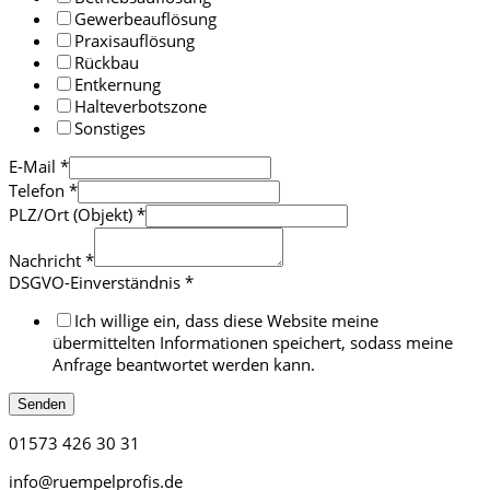
Gewerbeauflösung
Praxisauflösung
Rückbau
Entkernung
Halteverbotszone
Sonstiges
E-Mail
*
Telefon
*
PLZ/Ort (Objekt)
*
Nachricht
*
DSGVO-Einverständnis
*
Ich willige ein, dass diese Website meine
übermittelten Informationen speichert, sodass meine
Anfrage beantwortet werden kann.
Senden
01573 426 30 31
info@ruempelprofis.de