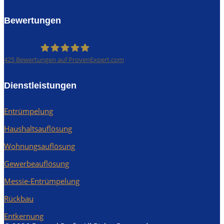
Bewertungen
425
Bewertungen auf ProvenExpert.com
Rümpel Profis
Dienstleistungen
Entrümpelung
Haushaltsauflösung
Wohnungsauflösung
Kundenbewertungen und Erfahrungen zu
Rümpel Profis
Gewerbeauflösung
Messie-Entrümpelung
SEHR GUT
%
100
Empfehlungen auf
Rückbau
ProvenExpert.com
5,00
/
4,97
Entkernung