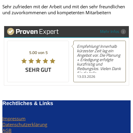
Sehr zufrieden mit der Arbeit und mit den sehr freundlichen
und zuvorkommenen und kompetenten Mitarbeitern
Mehr Infos
Empfehlung! Innerhalb
kürzester Zeit lag ein
5.00 von 5
Angebot vor. Die Planung
+ Erledigung erfolgte
kurzfristig und
SEHR GUT
Reibungslos. Vielen Dank
für die tolle
13.03.2026
Unterstützung! Nächstes
Mal gerne wieder! :) LG,
S.N.
Rechtliches & Links
Impressum
Datenschutzerklärung
AGB