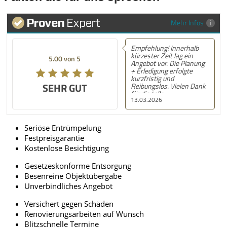
Mehr Infos
Empfehlung! Innerhalb
kürzester Zeit lag ein
5.00 von 5
Angebot vor. Die Planung
+ Erledigung erfolgte
kurzfristig und
SEHR GUT
Reibungslos. Vielen Dank
für die tolle
13.03.2026
Unterstützung! Nächstes
Mal gerne wieder! :) LG,
S.N.
Seriöse Entrümpelung
Festpreisgarantie
Kostenlose Besichtigung
Gesetzeskonforme Entsorgung
Besenreine Objektübergabe
Unverbindliches Angebot
Versichert gegen Schäden
Renovierungsarbeiten auf Wunsch
Blitzschnelle Termine