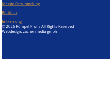
Messie-Entrümpelung
Rückbau
Entkernung
© 2026
Rümpel Profis
All Rights Reserved
Webdesign:
zacher media gmbh