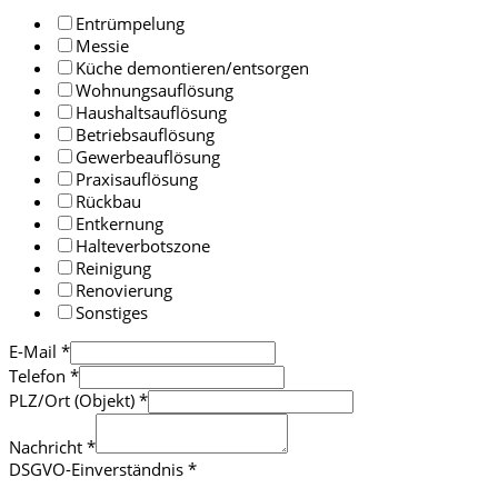
Entrümpelung
Messie
Küche demontieren/entsorgen
Wohnungsauflösung
Haushaltsauflösung
Betriebsauflösung
Gewerbeauflösung
Praxisauflösung
Rückbau
Entkernung
Halteverbotszone
Reinigung
Renovierung
Sonstiges
E-Mail
*
Telefon
*
PLZ/Ort (Objekt)
*
Nachricht
*
DSGVO-Einverständnis
*