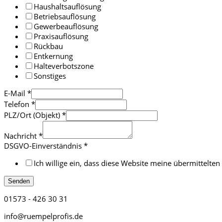
Haushaltsauflösung
Betriebsauflösung
Gewerbeauflösung
Praxisauflösung
Rückbau
Entkernung
Halteverbotszone
Sonstiges
E-Mail
*
Telefon
*
PLZ/Ort (Objekt)
*
Nachricht
*
DSGVO-Einverständnis
*
Ich willige ein, dass diese Website meine übermittelt
Senden
01573 - 426 30 31
info@ruempelprofis.de