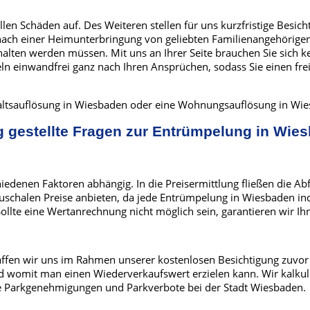
llen Schäden auf. Des Weiteren stellen für uns kurzfristige Be
nach einer Heimunterbringung von geliebten Familienangehörigen
halten werden müssen. Mit uns an Ihrer Seite brauchen Sie sich
n einwandfrei ganz nach Ihren Ansprüchen, sodass Sie einen fr
shaltsauflösung in Wiesbaden oder eine Wohnungsauflösung in Wie
g gestellte Fragen zur Entrümpelung in Wie
edenen Faktoren abhängig. In die Preisermittlung fließen die Abf
uschalen Preise anbieten, da jede Entrümpelung in Wiesbaden ind
lte eine Wertanrechnung nicht möglich sein, garantieren wir Ihn
haffen wir uns im Rahmen unserer kostenlosen Besichtigung zuvo
d womit man einen Wiederverkaufswert erzielen kann. Wir kalkul
ce Parkgenehmigungen und Parkverbote bei der Stadt Wiesbaden.