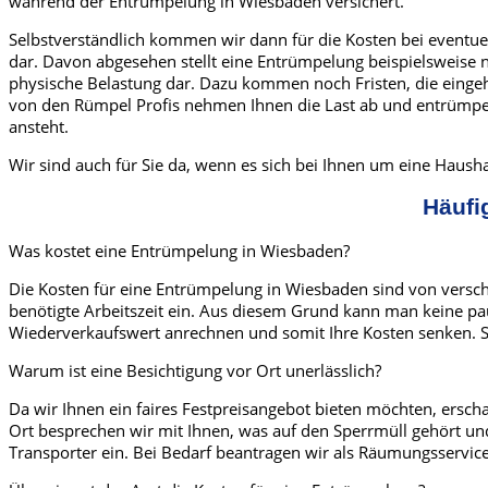
während der Entrümpelung in Wiesbaden versichert.
Selbstverständlich kommen wir dann für die Kosten bei eventue
dar. Davon abgesehen stellt eine Entrümpelung beispielsweise 
physische Belastung dar. Dazu kommen noch Fristen, die einge
von den Rümpel Profis nehmen Ihnen die Last ab und entrümpel
ansteht.
Wir sind auch für Sie da, wenn es sich bei Ihnen um eine Hau
Häufi
Was kostet eine Entrümpelung in Wiesbaden?
Die Kosten für eine Entrümpelung in Wiesbaden sind von verschi
benötigte Arbeitszeit ein. Aus diesem Grund kann man keine pa
Wiederverkaufswert anrechnen und somit Ihre Kosten senken. Sol
Warum ist eine Besichtigung vor Ort unerlässlich?
Da wir Ihnen ein faires Festpreisangebot bieten möchten, ersc
Ort besprechen wir mit Ihnen, was auf den Sperrmüll gehört un
Transporter ein. Bei Bedarf beantragen wir als Räumungsservi