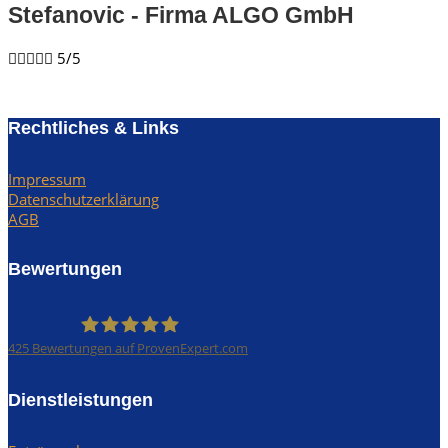
Stefanovic - Firma ALGO GmbH​





5/5
Rechtliches & Links
Impressum
Datenschutzerklärung
AGB
Bewertungen
425
Bewertungen auf ProvenExpert.com
Rümpel Profis
Dienstleistungen