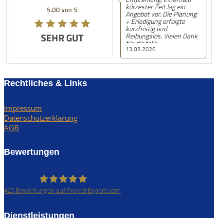
kürzester Zeit lag ein
5.00 von 5
Angebot vor. Die Planung
+ Erledigung erfolgte
kurzfristig und
SEHR GUT
Reibungslos. Vielen Dank
für die tolle
13.03.2026
Unterstützung! Nächstes
Mal gerne wieder! :) LG,
S.N.
Rechtliches & Links
Impressum
Datenschutzerklärung
AGB
Bewertungen
425
Bewertungen auf ProvenExpert.com
Rümpel Profis
Dienstleistungen