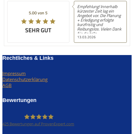
Empfehlung! Innerhalb
kürzester Zeit lag ein
5.00 von 5
Angebot vor. Die Planung
+ Erledigung erfolgte
kurzfristig und
SEHR GUT
Reibungslos. Vielen Dank
für die tolle
13.03.2026
Unterstützung! Nächstes
Mal gerne wieder! :) LG,
S.N.
Rechtliches & Links
Impressum
Datenschutzerklärung
AGB
Bewertungen
425
Bewertungen auf ProvenExpert.com