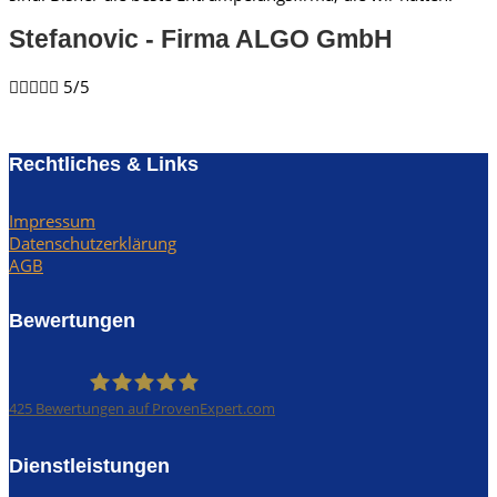
Stefanovic - Firma ALGO GmbH​





5/5
Rechtliches & Links
Impressum
Datenschutzerklärung
AGB
Bewertungen
425
Bewertungen auf ProvenExpert.com
Rümpel Profis
Dienstleistungen