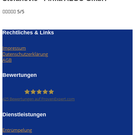





5/5
Rechtliches & Links
Impressum
Datenschutzerklärung
AGB
Bewertungen
425
Bewertungen auf ProvenExpert.com
Rümpel Profis
Dienstleistungen
Entrümpelung