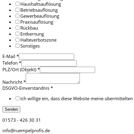
Haushaltsauflösung
Betriebsauflösung
Gewerbeauflösung
Praxisauflösung
Rückbau
Entkernung
Halteverbotszone
Sonstiges
E-Mail
*
Telefon
*
PLZ/Ort (Objekt)
*
Nachricht
*
DSGVO-Einverständnis
*
Ich willige ein, dass diese Website meine übermittelt
Senden
01573 - 426 30 31
info@ruempelprofis.de