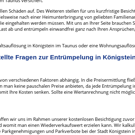
im Taunus versichert.
len Schäden auf. Des Weiteren stellen für uns kurzfristige Besi
ielsweise nach einer Heimunterbringung von geliebten Familiena
ie eingehalten werden müssen. Mit uns an Ihrer Seite brauchen S
st ab und entrümpeln einwandfrei ganz nach Ihren Ansprüchen, s
haltsauflösung in Königstein im Taunus oder eine Wohnungsauflös
tellte Fragen zur Entrümpelung in Königstei
on verschiedenen Faktoren abhängig. In die Preisermittlung fließ
 man keine pauschalen Preise anbieten, da jede Entrümpelung in 
 Ihre Kosten senken. Sollte eine Wertanrechnung nicht möglich s
haffen wir uns im Rahmen unserer kostenlosen Besichtigung zuvo
d womit man einen Wiederverkaufswert erzielen kann. Wir kalkul
ce Parkgenehmigungen und Parkverbote bei der Stadt Königstein 