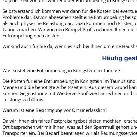
zu jeder Zeit von uns während der Entrümpelung in Königstein 
Selbstverständlich kommen wir dann für die Kosten bei eventuel
Probleme dar. Davon abgesehen stellt eine Entrümpelung beisp
als auch physische Belastung dar. Dazu kommen noch Fristen, d
Taunus machen. Wir von den Rümpel Profis nehmen Ihnen die La
Entrümpelung noch ansteht.
Wir sind auch für Sie da, wenn es sich bei Ihnen um eine Haus
Häufig ges
Was kostet eine Entrümpelung in Königstein im Taunus?
Die Kosten für eine Entrümpelung in Königstein im Taunus sind v
Menge und die benötigte Arbeitszeit ein. Aus diesem Grund kann
können Gegenstände mit Wiederverkaufswert anrechnen und somit
Leistungsverhältnis.
Warum ist eine Besichtigung vor Ort unerlässlich?
Da wir Ihnen ein faires Festpreisangebot bieten möchten, ersc
Ort besprechen wir mit Ihnen, was auf den Sperrmüll gehört un
Transporter ein. Bei Bedarf beantragen wir als Räumungsservi