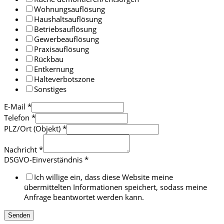
Wohnungsauflösung
Haushaltsauflösung
Betriebsauflösung
Gewerbeauflösung
Praxisauflösung
Rückbau
Entkernung
Halteverbotszone
Sonstiges
E-Mail
*
Telefon
*
PLZ/Ort (Objekt)
*
Nachricht
*
DSGVO-Einverständnis
*
Ich willige ein, dass diese Website meine
übermittelten Informationen speichert, sodass meine
Anfrage beantwortet werden kann.
Senden