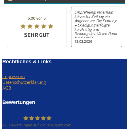
Empfehlung! Innerhalb
kürzester Zeit lag ein
5.00 von 5
Angebot vor. Die Planung
+ Erledigung erfolgte
kurzfristig und
SEHR GUT
Reibungslos. Vielen Dank
für die tolle
13.03.2026
Unterstützung! Nächstes
Mal gerne wieder! :) LG,
S.N.
Rechtliches & Links
Impressum
Datenschutzerklärung
AGB
Bewertungen
425
Bewertungen auf ProvenExpert.com