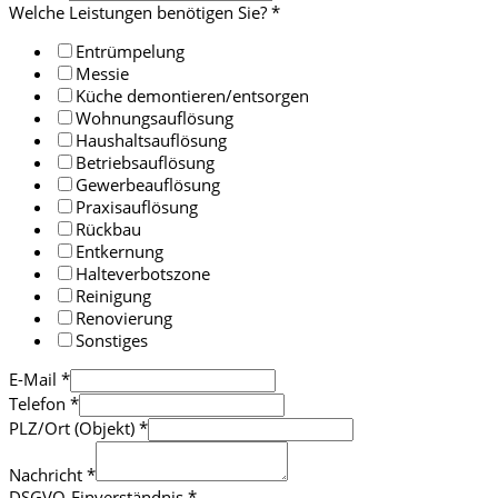
Welche Leistungen benötigen Sie?
*
Entrümpelung
Messie
Küche demontieren/entsorgen
Wohnungsauflösung
Haushaltsauflösung
Betriebsauflösung
Gewerbeauflösung
Praxisauflösung
Rückbau
Entkernung
Halteverbotszone
Reinigung
Renovierung
Sonstiges
E-Mail
*
Telefon
*
PLZ/Ort (Objekt)
*
Nachricht
*
DSGVO-Einverständnis
*