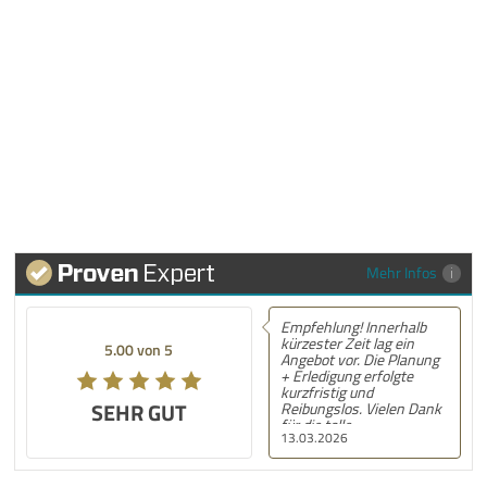
Mehr Infos
Empfehlung! Innerhalb
kürzester Zeit lag ein
5.00 von 5
Angebot vor. Die Planung
+ Erledigung erfolgte
kurzfristig und
SEHR GUT
Reibungslos. Vielen Dank
für die tolle
13.03.2026
Unterstützung! Nächstes
Mal gerne wieder! :) LG,
S.N.