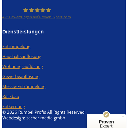
425
Bewertungen auf ProvenExpert.com
Rümpel Profis
Dienstleistungen
Entrümpelung
Haushaltsauflösung
Wohnungsauflösung
Kundenbewertungen und Erfahrungen zu
Rümpel Profis
Gewerbeauflösung
Messie-Entrümpelung
SEHR GUT
%
100
Empfehlungen auf
Rückbau
ProvenExpert.com
5,00
/
4,97
Entkernung
© 2026
Rümpel Profis
All Rights Reserved
250
175
Webdesign:
zacher media gmbh
Bewertungen auf
2
Bewertungen von
ProvenExpert.com
anderen Quellen