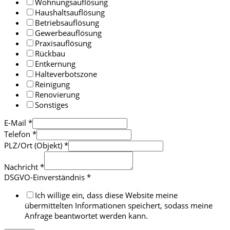
Wohnungsauflösung
Haushaltsauflösung
Betriebsauflösung
Gewerbeauflösung
Praxisauflösung
Rückbau
Entkernung
Halteverbotszone
Reinigung
Renovierung
Sonstiges
E-Mail
*
Telefon
*
PLZ/Ort (Objekt)
*
Nachricht
*
DSGVO-Einverständnis
*
Ich willige ein, dass diese Website meine
übermittelten Informationen speichert, sodass meine
Anfrage beantwortet werden kann.