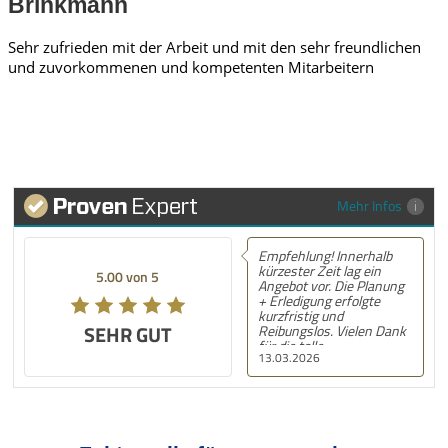
Brinkmann
Sehr zufrieden mit der Arbeit und mit den sehr freundlichen
und zuvorkommenen und kompetenten Mitarbeitern
Mehr Infos
Empfehlung! Innerhalb
kürzester Zeit lag ein
5.00 von 5
Angebot vor. Die Planung
+ Erledigung erfolgte
kurzfristig und
SEHR GUT
Reibungslos. Vielen Dank
für die tolle
13.03.2026
Unterstützung! Nächstes
Mal gerne wieder! :) LG,
S.N.