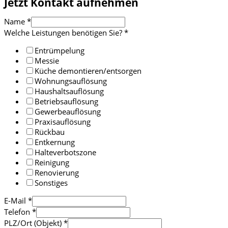
Jetzt Kontakt aufnehmen
Name
*
Welche Leistungen benötigen Sie?
*
Entrümpelung
Messie
Küche demontieren/entsorgen
Wohnungsauflösung
Haushaltsauflösung
Betriebsauflösung
Gewerbeauflösung
Praxisauflösung
Rückbau
Entkernung
Halteverbotszone
Reinigung
Renovierung
Sonstiges
E-Mail
*
Telefon
*
PLZ/Ort (Objekt)
*