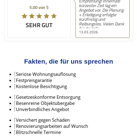
Empfehlung! Innerhalb
kürzester Zeit lag ein
5.00 von 5
Angebot vor. Die Planung
+ Erledigung erfolgte
kurzfristig und
SEHR GUT
Reibungslos. Vielen Dank
für die tolle
13.03.2026
Unterstützung! Nächstes
Mal gerne wieder! :) LG,
S.N.
Fakten, die für uns sprechen
Seriöse Wohnungsauflösung
Festpreisgarantie
Kostenlose Besichtigung
Gesetzeskonforme Entsorgung
Besenreine Objektübergabe
Unverbindliches Angebot
Versichert gegen Schäden
Renovierungsarbeiten auf Wunsch
Blitzschnelle Termine