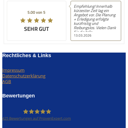
Empfehlung! Innerhalb
kürzester Zeit lag ein
5.00 von 5
Angebot vor. Die Planung
+ Erledigung erfolgte
kurzfristig und
SEHR GUT
Reibungslos. Vielen Dank
für die tolle
13.03.2026
Unterstützung! Nächstes
Mal gerne wieder! :) LG,
S.N.
Rechtliches & Links
Impressum
Datenschutzerklärung
AGB
Bewertungen
425
Bewertungen auf ProvenExpert.com